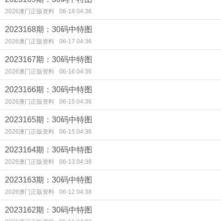
2026澳门正版资料
06-18 04:36
2023168期：30码中特图
2026澳门正版资料
06-17 04:36
2023167期：30码中特图
2026澳门正版资料
06-16 04:36
2023166期：30码中特图
2026澳门正版资料
06-15 04:36
2023165期：30码中特图
2026澳门正版资料
06-15 04:36
2023164期：30码中特图
2026澳门正版资料
06-13 04:38
2023163期：30码中特图
2026澳门正版资料
06-12 04:38
2023162期：30码中特图