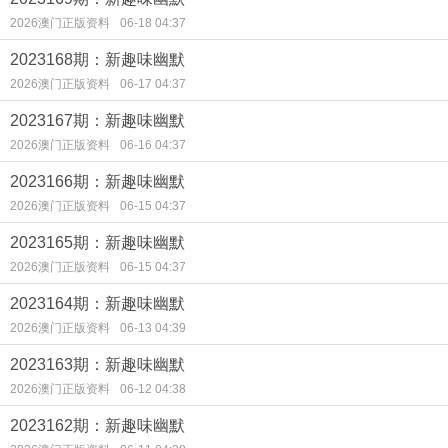
2026澳门正版资料
06-18 04:37
2023168期：新趣味幽默
2026澳门正版资料
06-17 04:37
2023167期：新趣味幽默
2026澳门正版资料
06-16 04:37
2023166期：新趣味幽默
2026澳门正版资料
06-15 04:37
2023165期：新趣味幽默
2026澳门正版资料
06-15 04:37
2023164期：新趣味幽默
2026澳门正版资料
06-13 04:39
2023163期：新趣味幽默
2026澳门正版资料
06-12 04:38
2023162期：新趣味幽默