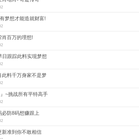
32
码》有梦想才能造就财富!
32
元2肖百万的理想!
32
特}早日跟踪此料实现梦想
32
6肖此料千万身家不是梦
32
①肖』~挑战所有平特高手
32
4码必防8码想赚跟上
32
已更新准到你不敢相信