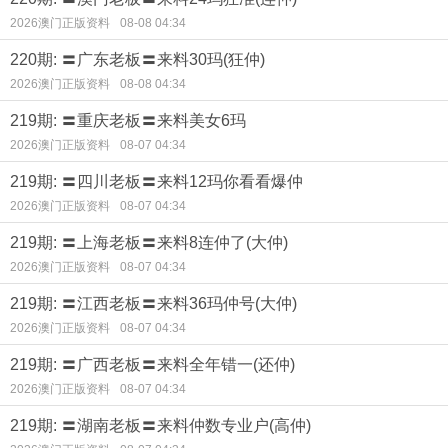
2026澳门正版资料
08-08 04:34
220期: 〓广东老板〓来料30玛(狂仲)
2026澳门正版资料
08-08 04:34
219期: 〓重庆老板〓来料美女6玛
2026澳门正版资料
08-07 04:34
219期: 〓四川老板〓来料12玛你看看爆仲
2026澳门正版资料
08-07 04:34
219期: 〓上海老板〓来料8连仲了(大仲)
2026澳门正版资料
08-07 04:34
219期: 〓江西老板〓来料36玛仲号(大仲)
2026澳门正版资料
08-07 04:34
219期: 〓广西老板〓来料全年错一(还仲)
2026澳门正版资料
08-07 04:34
219期: 〓湖南老板〓来料仲数专业户(高仲)