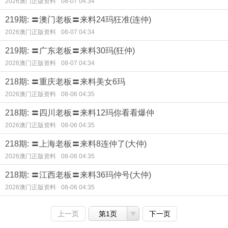
2026澳门正版资料
08-07 04:34
219期: 〓澳门老板〓来料24玛狂准(连仲)
2026澳门正版资料
08-07 04:34
219期: 〓广东老板〓来料30玛(狂仲)
2026澳门正版资料
08-07 04:34
218期: 〓重庆老板〓来料美女6玛
2026澳门正版资料
08-06 04:35
218期: 〓四川老板〓来料12玛你看看爆仲
2026澳门正版资料
08-06 04:35
218期: 〓上海老板〓来料8连仲了(大仲)
2026澳门正版资料
08-06 04:35
218期: 〓江西老板〓来料36玛仲号(大仲)
2026澳门正版资料
08-06 04:35
上一页
第1页
下一页