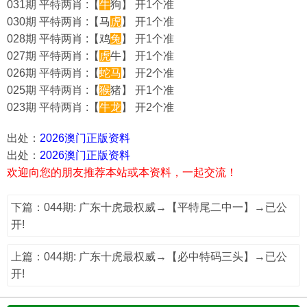
031期 平特两肖 :【
牛
狗】 开1个准
030期 平特两肖 :【马
虎
】 开1个准
028期 平特两肖 :【鸡
兔
】 开1个准
027期 平特两肖 :【
虎
牛】 开1个准
026期 平特两肖 :【
蛇
马
】 开2个准
025期 平特两肖 :【
猴
猪】 开1个准
023期 平特两肖 :【
牛
龙
】 开2个准
出处：
2026澳门正版资料
出处：
2026澳门正版资料
欢迎向您的朋友推荐本站或本资料，一起交流！
下篇：044期: 广东十虎最权威→【平特尾二中一】→已公
开!
上篇：044期: 广东十虎最权威→【必中特码三头】→已公
开!